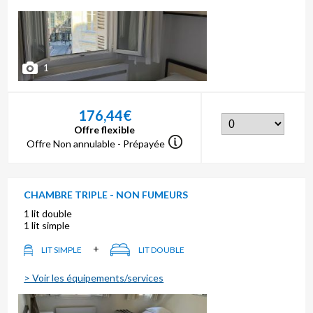
1
176,44€
Offre flexible
Offre Non annulable - Prépayée
CHAMBRE TRIPLE - NON FUMEURS
1 lit double
1 lit simple
+
LIT SIMPLE
LIT DOUBLE
> Voir les équipements/services